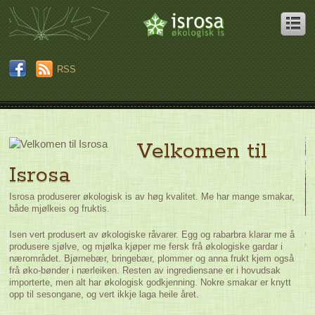
RSS
n
Velkomen til
Isrosa
g
Isrosa produserer økologisk is av høg kvalitet. Me har mange smakar,
e
både mjølkeis og fruktis.
ed
dei
da
Isen vert produsert av økologiske råvarer. Egg og rabarbra klarar me å
r
ei
produsere sjølve, og mjølka kjøper me fersk frå økologiske gardar i
 og
nærområdet. Bjørnebær, bringebær, plommer og anna frukt kjem også
frå øko-bønder i nærleiken. Resten av ingrediensane er i hovudsak
importerte, men alt har økologisk godkjenning. Nokre smakar er knytt
opp til sesongane, og vert ikkje laga heile året.