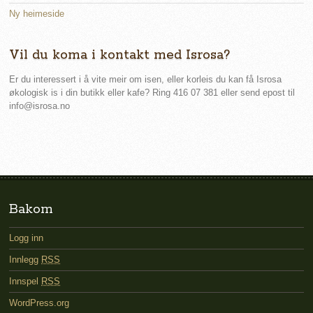
Ny heimeside
Vil du koma i kontakt med Isrosa?
Er du interessert i å vite meir om isen, eller korleis du kan få Isrosa
økologisk is i din butikk eller kafe? Ring 416 07 381 eller send epost til
info@isrosa.no
Bakom
Logg inn
Innlegg
RSS
Innspel
RSS
WordPress.org