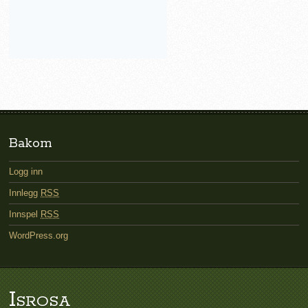
Bakom
Logg inn
Innlegg
RSS
Innspel
RSS
WordPress.org
Isrosa